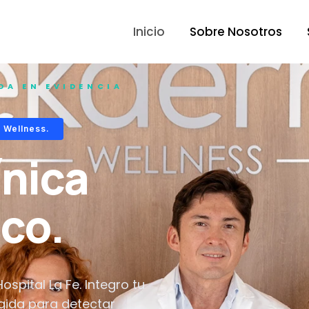
Inicio
Sobre Nosotros
DA EN EVIDENCIA
 Wellness.
ínica
ico.
ospital La Fe. Integro tu
igida para detectar