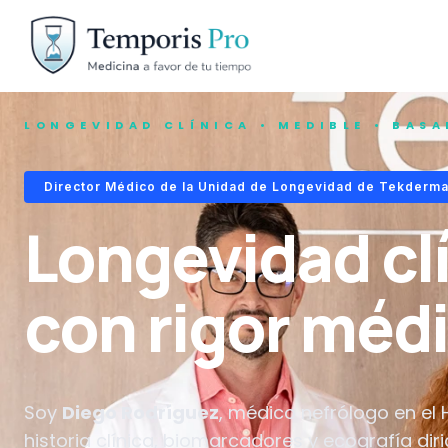
LONGEVIDAD CLÍNICA • MEDIBLE • BASA
Director Médico de la Unidad de Longevidad de Tekderma
Longevidad cl
con rigor méd
Soy
Diego Rodríguez
, médico nefrólogo en el H
historia clínica, biomarcadores y ecografía dir