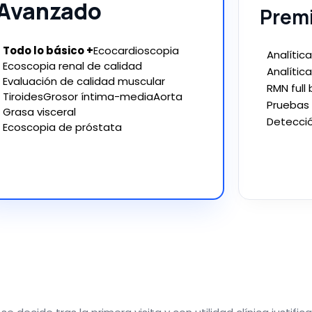
Avanzado
Prem
Todo lo básico +
Ecocardioscopia
Analític
Ecoscopia renal de calidad
Analític
Evaluación de calidad muscular
RMN ful
Tiroides
Grosor íntima-media
Aorta
Pruebas
Grasa visceral
Detecci
Ecoscopia de próstata