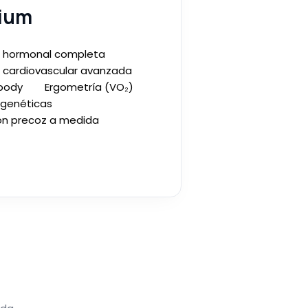
ium
a hormonal completa
a cardiovascular avanzada
l body Ergometría (VO₂)
 genéticas
ón precoz a medida