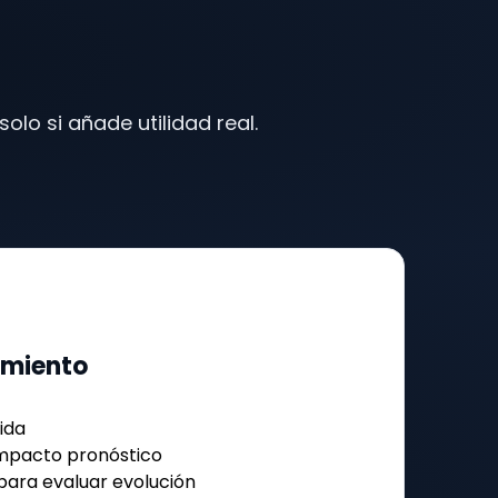
lo si añade utilidad real.
imiento
gida
mpacto pronóstico
para evaluar evolución