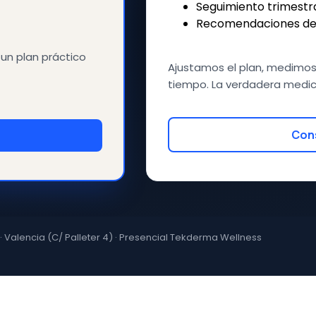
Seguimiento trimestr
Recomendaciones de ej
 un plan práctico
Ajustamos el plan, medimos
tiempo. La verdadera medi
Cons
 · Valencia (C/ Palleter 4) · Presencial Tekderma Wellness