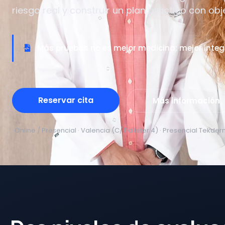
riesgo real y construir un plan práctico con obj
Más pruebas no es mejor medicina; mejor integr
Reservar cita
Más información
Online / Presencial · Valencia (C/ Palleter 4) · Presencial Tekd