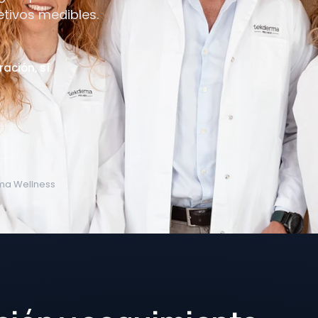
etivos medibles.
ación, sí.
erma Wellness