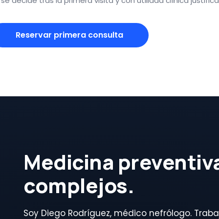
e decide tras la primera visita y con utilidad clínica justific
Reservar primera consulta
Medicina preventiv
complejos.
Soy Diego Rodríguez, médico nefrólogo. Traba